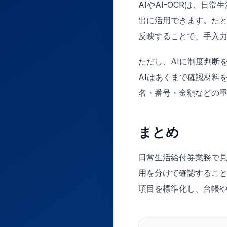
AIやAI-OCRは、
出に活用できます。た
反映することで、手入
ただし、AIに制度判断
AIはあくまで確認材料
名・番号・金額などの
まとめ
日常生活給付券業務で
用を分けて確認するこ
項目を標準化し、台帳や