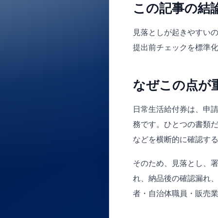
この記事の結
見落としが起きやすい
提出前チェックを標準化
なぜこの点が
日常生活給付券は、申
務です。ひとつの書類
などを横断的に確認す
そのため、見落とし、
れ、納品後の確認漏れ
者・自治体職員・販売