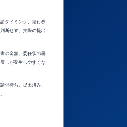
申請タイミング、給付券
で判断せず、実際の提出
求書の金額、委任状の署
し戻しが発生しやすくな
、請求待ち、提出済み、
す。