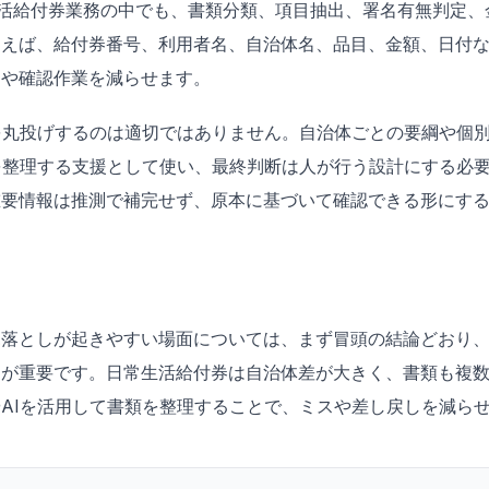
日常生活給付券業務の中でも、書類分類、項目抽出、署名有無判定
とえば、給付券番号、利用者名、自治体名、品目、金額、日付
力や確認作業を減らせます。
を丸投げするのは適切ではありません。自治体ごとの要綱や個
を整理する支援として使い、最終判断は人が行う設計にする必
重要情報は推測で補完せず、原本に基づいて確認できる形にす
見落としが起きやすい場面については、まず冒頭の結論どおり
とが重要です。日常生活給付券は自治体差が大きく、書類も複
AIを活用して書類を整理することで、ミスや差し戻しを減ら