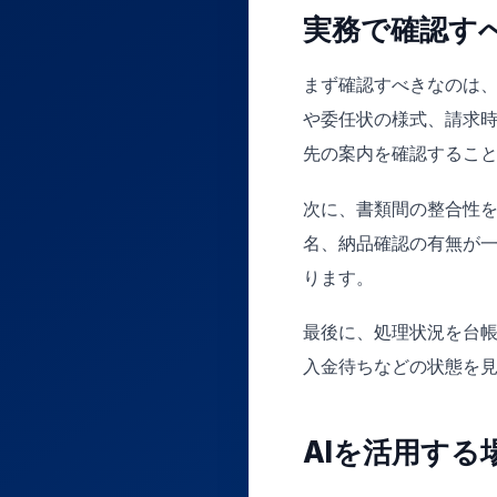
実務で確認す
まず確認すべきなのは
や委任状の様式、請求
先の案内を確認するこ
次に、書類間の整合性
名、納品確認の有無が
ります。
最後に、処理状況を台
入金待ちなどの状態を
AIを活用する