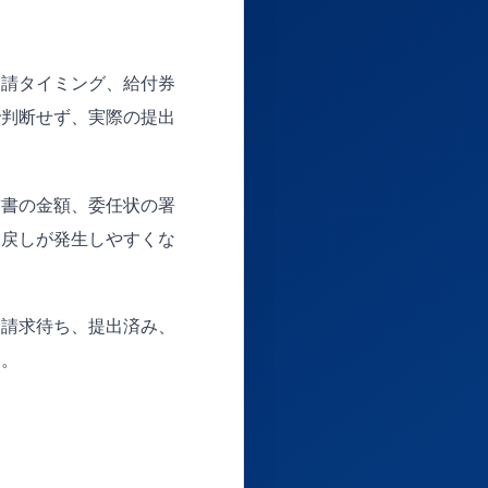
申請タイミング、給付券
で判断せず、実際の提出
求書の金額、委任状の署
し戻しが発生しやすくな
、請求待ち、提出済み、
す。