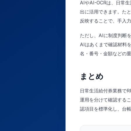
AIやAI-OCRは、
出に活用できます。た
反映することで、手入
ただし、AIに制度判断
AIはあくまで確認材料
名・番号・金額などの
まとめ
日常生活給付券業務でR
運用を分けて確認する
認項目を標準化し、台帳