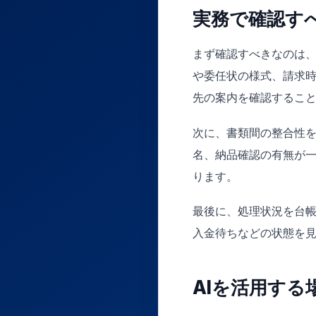
実務で確認す
まず確認すべきなのは
や委任状の様式、請求
先の案内を確認するこ
次に、書類間の整合性
名、納品確認の有無が
ります。
最後に、処理状況を台
入金待ちなどの状態を
AIを活用する