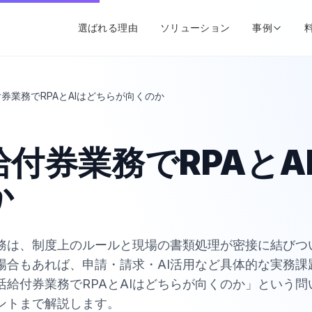
選ばれる理由
ソリューション
事例
券業務でRPAとAIはどちらが向くのか
付券業務でRPAとA
か
務は、制度上のルールと現場の書類処理が密接に結びつ
場合もあれば、申請・請求・AI活用など具体的な実務課
活給付券業務でRPAとAIはどちらが向くのか」という
ントまで解説します。