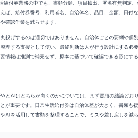
日常生活給付券業務の中でも、書類分類、項目抽出、署名有無判定
とえば、給付券番号、利用者名、自治体名、品目、金額、日付
力や確認作業を減らせます。
を丸投げするのは適切ではありません。自治体ごとの要綱や個
を整理する支援として使い、最終判断は人が行う設計にする必
重要情報は推測で補完せず、原本に基づいて確認できる形にす
PAとAIはどちらが向くのかについては、まず冒頭の結論どお
ことが重要です。日常生活給付券は自治体差が大きく、書類も
やAIを活用して書類を整理することで、ミスや差し戻しを減