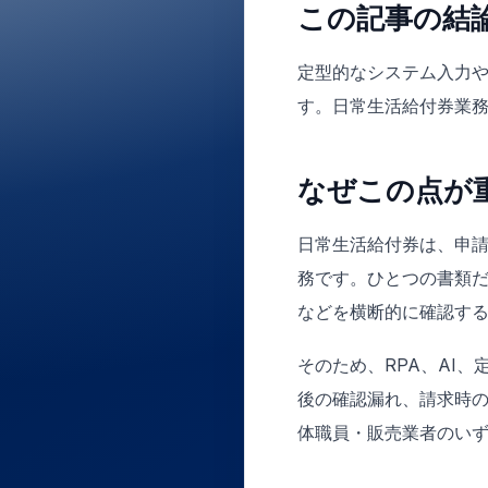
この記事の結
定型的なシステム入力や
す。日常生活給付券業務
なぜこの点が
日常生活給付券は、申
務です。ひとつの書類
などを横断的に確認す
そのため、RPA、AI
後の確認漏れ、請求時
体職員・販売業者のい