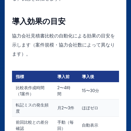
導入効果の目安
協力会社見積書比較の自動化による効果の目安を
示します（案件規模・協力会社数によって異なり
ます）。
指標
導入前
導入後
比較表作成時間
2〜4時
15〜30分
（1案件）
間
転記ミスの発生頻
月2〜3件
ほぼゼロ
度
前回比較との差分
手動（毎
自動表示
確認
回）