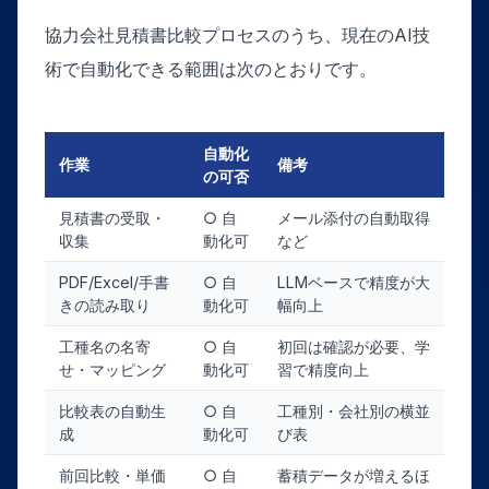
協力会社見積書比較プロセスのうち、現在のAI技
術で自動化できる範囲は次のとおりです。
自動化
作業
備考
の可否
見積書の受取・
○ 自
メール添付の自動取得
収集
動化可
など
PDF/Excel/手書
○ 自
LLMベースで精度が大
きの読み取り
動化可
幅向上
工種名の名寄
○ 自
初回は確認が必要、学
せ・マッピング
動化可
習で精度向上
比較表の自動生
○ 自
工種別・会社別の横並
成
動化可
び表
前回比較・単価
○ 自
蓄積データが増えるほ