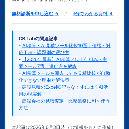
無料診断を申し込む →
／
3分でわかる資料DL
CB Labの関連記事
-
AI積算・AI見積ツール比較10選｜価格・対
応工種・課題別の選び方
-
【2026年最新】AI積算とは｜仕組み・主
要ツール7選・選び方を解説
-
AI積算ツールを導入しても見積比較が自動
化できない理由と解決策
-
建設見積のExcel転記をなくすには？AI活
用の現実解
-
建設会社の見積査定・比較業務にAIを使う
方法
本記事は2026年6月3日時点の情報をもとに作成し