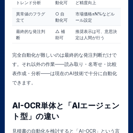
トレンド分析
動化可
ど精度向上
異常値のフラグ
○ 自
市場価格±N%などル
立て
動化可
ール設定
最終的な発注判
△ 補
推奨表示は可、意思決
断
助可
定は人間が行う
完全自動化が難しいのは最終的な発注判断だけで
す。それ以外の作業——読み取り・名寄せ・比較
表作成・分析——は現在のAI技術で十分に自動化
できます。
AI-OCR単体と「AIエージェン
ト型」の違い
見積書の自動化を検討すると「AI-OCR」という言