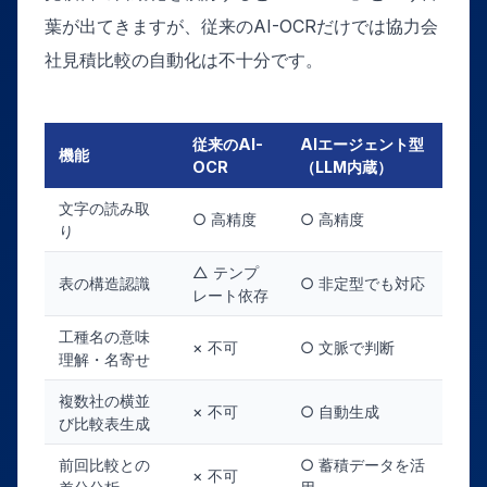
葉が出てきますが、従来のAI-OCRだけでは協力会
社見積比較の自動化は不十分です。
従来のAI-
AIエージェント型
機能
OCR
（LLM内蔵）
文字の読み取
○ 高精度
○ 高精度
り
△ テンプ
表の構造認識
○ 非定型でも対応
レート依存
工種名の意味
× 不可
○ 文脈で判断
理解・名寄せ
複数社の横並
× 不可
○ 自動生成
び比較表生成
前回比較との
○ 蓄積データを活
× 不可